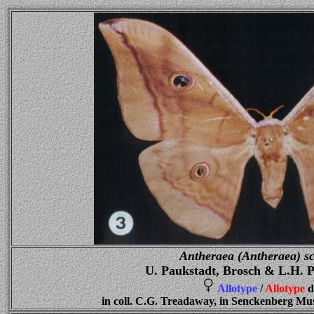
Antheraea (Antheraea) sc
U. Paukstadt, Brosch & L.H. P
Allotype
/
Allotype
d
in coll. C.G. Treadaway, in Senckenberg M